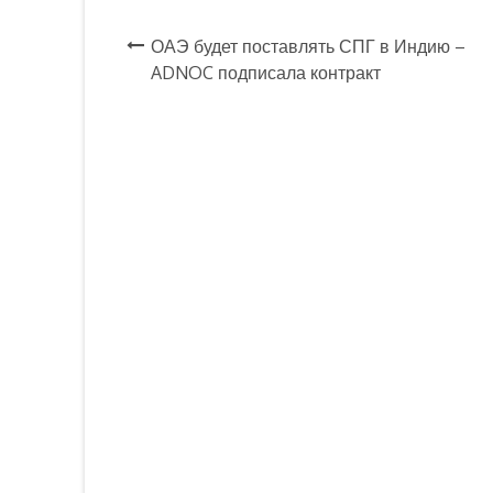
ОАЭ будет поставлять СПГ в Индию –
Навигация
ADNOC подписала контракт
по
записям