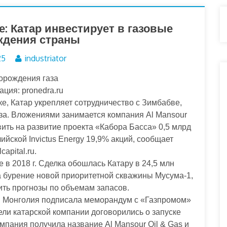
: Катар инвестирует в газовые
ждения страны
25
industriator
ция: pronedra.ru
е, Катар укрепляет сотрудничество с Зимбабве,
за. Вложениями занимается компания Al Mansour
вить на развитие проекта «Кабора Басса» 0,5 млрд
ийской Invictus Energy 19,9% акций, сообщает
lcapital.ru.
е в 2018 г. Сделка обошлась Катару в 24,5 млн
а бурение новой приоритетной скважины Мусума-1,
ить прогнозы по объемам запасов.
ь: Монголия подписала меморандум с «Газпромом»
и катарской компании договорились о запуске
омпания получила название Al Mansour Oil & Gas и