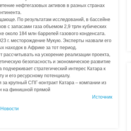
ретение нефтегазовых активов в разных странах
онтинента.
ающе. По результатам исследований, в бассейне
ов с запасами газа объемом 2,9 трлн кубических
же около 184 млн баррелей газового конденсата.
23 г. месторождение Мукую. Эксперты назвали его
х находок в Африке за тот период.
т рассчитывать на ускорение реализации проекта,
етическую безопасность и экономическое развитие
а подчеркивает стратегический интерес Катара к
у и его ресурсному потенциалу.
ся за крупный СПГ-контракт Катара – компании из
и на финишной прямой
Источник
Новости